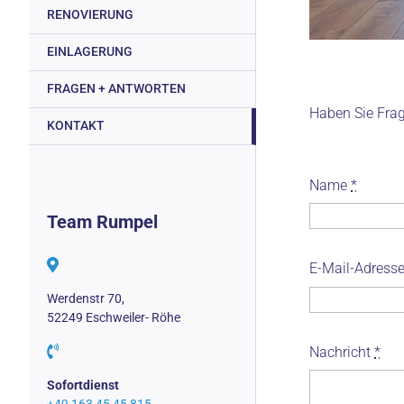
RENOVIERUNG
EINLAGERUNG
FRAGEN + ANTWORTEN
Haben Sie Frag
KONTAKT
Name
*
Team Rumpel
E-Mail-Adress
Werdenstr 70,
52249 Eschweiler- Röhe
Nachricht
*
Sofortdienst
+49 163 45 45 815